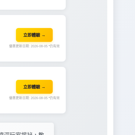
立即體驗 →
優惠更新日期: 2026-08-05 *仍有效
立即體驗 →
優惠更新日期: 2026-08-05 *仍有效