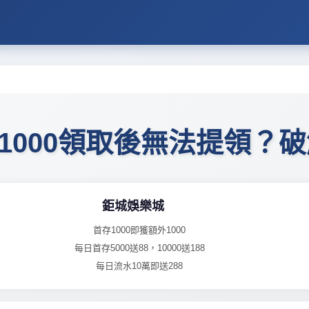
金1000領取後無法提領？
鉅城娛樂城
首存1000即獲額外1000
每日首存5000送88，10000送188
每日流水10萬即送288