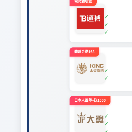
最高體驗金
體驗金送168
日本人團隊+送1000