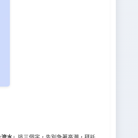
免
流水
」這三個字，先別急著高潮，拜託