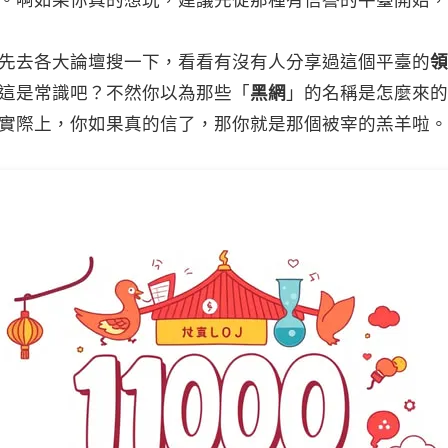
。啊如果你真的想玩，建議先從那種有信譽的平臺開始，
先去各大論壇搜一下，看看有沒有人分享過這個平臺的
領
這是常識吧？不然你以為那些「
黑網
」的名稱是怎麼來的
實際上，你如果真的信了，那你就是那個被宰的羔羊啦。