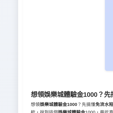
想領娛樂城體驗金1000？
想領
娛樂城體驗金1000
？先搞懂
免流水
欸，說到這個
娛樂城體驗金
1000，最