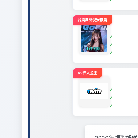
台網紅林倪安推薦
Av界大金主