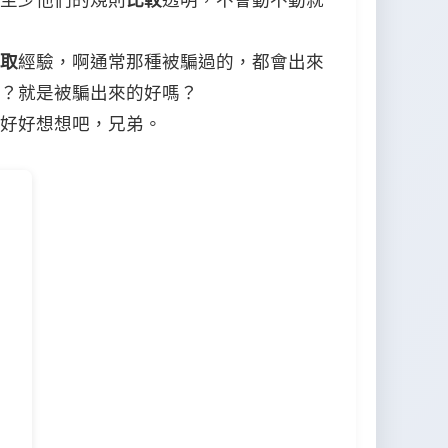
至少他們的規則
比較
透明，不會動不動就
取
經驗，啊通常那種被騙過的，都會出來
？就是被騙出來的好嗎？
好好想想吧，兄弟。