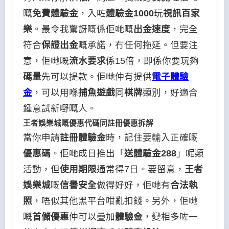
嘅
免費體驗金
，入咗
體驗金1000
玩
視訊百家
樂
。最令我驚訝嘅係佢哋嘅
出金速度
，完全
符合
保證出金
嘅承諾，冇任何拖延。但要注
意，佢哋嘅
流水要求
係15倍，即係你要玩夠
碼量
先可以提款。佢哋仲有提供
電子體驗
金
，可以用喺
捕魚遊戲
同
棋牌
類別，好適合
鍾意試新嘢嘅人。
王者娛樂城
嘅
優惠代碼
同
註冊優惠
拆解
當你申請
註冊體驗金
時，記住要輸入正確嘅
優惠碼
。佢哋成日推出「
送體驗金288
」呢類
活動，但
使用期限
通常得7日。要留意，
王者
娛樂城
嘅
信譽安全
做得好好，佢哋有
合法執
照
，唔似其他黑平台咁亂扣錢。另外，佢哋
嘅
首儲優惠
仲可以疊加
體驗金
，變相多咗一