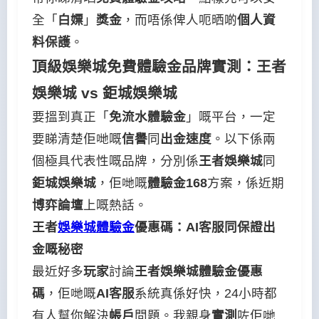
全「
白嫖
」
獎金
，而唔係俾人呃晒啲
個人資
料保護
。
頂級娛樂城
免費體驗金
品牌實測：
王者
娛樂城
vs
鉅城娛樂城
要搵到真正「
免流水體驗金
」嘅平台，一定
要睇清楚佢哋嘅
信譽
同
出金速度
。以下係兩
個極具代表性嘅品牌，分別係
王者娛樂城
同
鉅城娛樂城
，佢哋嘅
體驗金168
方案，係近期
博弈論壇
上嘅熱話。
王者
娛樂城體驗金
優惠碼
：
AI客服
同
保證出
金
嘅秘密
最近好多
玩家
討論
王者娛樂城體驗金優惠
碼
，佢哋嘅
AI客服
系統真係好快，24小時都
有人幫你解決
帳戶
問題。我親身
實測
咗佢哋