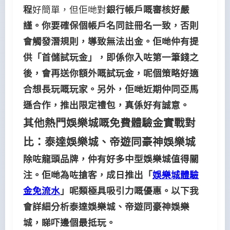
程
好簡單，但佢哋對
銀行帳戶嘅審核好嚴
謹。你要確保個帳戶名同註冊名一致，否則
會觸發
潛規則
，導致無法出金。佢哋仲有提
供「
首儲試玩金
」，即係你入咗第一筆錢之
後，會再送你額外嘅
試玩金
，呢個
策略
好適
合想長玩嘅
玩家
。另外，佢哋近期仲同
亞馬
遜
合作，推出限定
禮包
，真係好有誠意。
其他熱門
娛樂城
嘅
免費體驗金
實戰對
比：
泰達娛樂城
、
帝遊
同
豪神娛樂城
除咗龍頭品牌，仲有好多中型
娛樂城
值得關
注。佢哋為咗搶客，成日推出「
娛樂城體驗
金免流水
」呢類極具吸引力嘅優惠。以下我
會詳細分析
泰達娛樂城
、
帝遊
同
豪神娛樂
城
，睇吓邊個最抵玩。