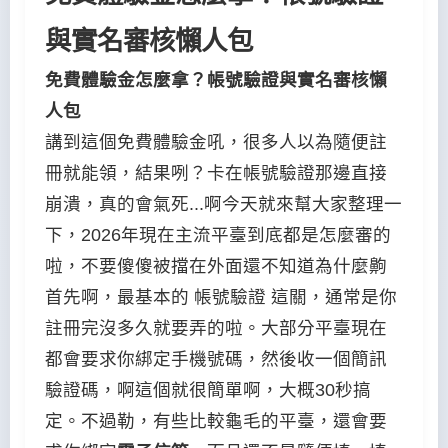
與實名審核懶人包
免費體驗金怎麼拿？帳號驗證與實名審核懶
人包
講到這個免費體驗金吼，很多人以為隨便註
冊就能領，結果咧？卡在帳號驗證那邊直接
崩潰，真的會氣死...啊今天就來幫大家整理一
下，2026年現在主流平臺到底都是怎麼審的
啦，不要傻傻被擋在外面還不知道為什麼齁
首先啊，最基本的 帳號驗證 這關，通常是你
註冊完沒多久就要弄的啦。大部分平臺現在
都會要求你綁定手機號碼，然後收一個簡訊
驗證碼，啊這個就很簡單啊，大概30秒搞
定。不過勒，有些比較龜毛的平臺，還會要