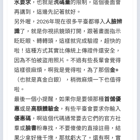
水要求
，也就是
洗碼量
的限制，這個後面會
再講到，這邊先記著就好。
另外喔，2026年現在很多平臺都導入
人臉辨
識
了，就是你視訊鏡頭打開，跟著畫面指示
眨眨眼、轉轉頭，這樣就完成驗證，超快的
啦！這種方式其實比傳統上傳證件還安全，
因為不怕被盜用照片。不過有些長輩會覺得
這樣很麻煩，啊我是覺得啦，為了那個
金+
（也就是真金白銀），稍微麻煩一下也值得
啦。
最後一個小提醒，如果你是要領那種
首儲優
惠
或是
高額體驗金
，有些平臺會要求你輸入
優惠碼
，啊這個代碼通常要去它們的官方社
羣或
臉書
粉專找，不要傻傻的直接註冊，結
果少拿好幾千塊，那就虧大了。還有啊，實