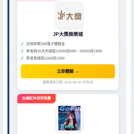
JP大獎娛樂城
註冊即贈388電子體驗金
新會員30天內儲值10000送888，50000送1888
新會員儲值1000送1000
立即體驗 →
優惠更新日期: 2026-08-05 *仍有效
台網紅林倪安推薦