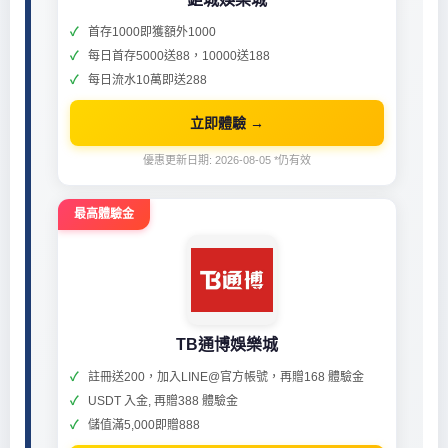
首存1000即獲額外1000
每日首存5000送88，10000送188
每日流水10萬即送288
立即體驗 →
優惠更新日期: 2026-08-05 *仍有效
最高體驗金
TB通博娛樂城
註冊送200，加入LINE@官方帳號，再贈168 體驗金
USDT 入金, 再贈388 體驗金
儲值滿5,000即贈888