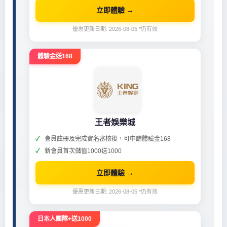
立即體驗 →
優惠更新日期: 2026-08-05 *仍有效
體驗金送168
王者娛樂城
會員註冊及完成實名審核後，可申請體驗金168
新會員首次儲值1000送1000
立即體驗 →
優惠更新日期: 2026-08-05 *仍有效
日本人團隊+送1000