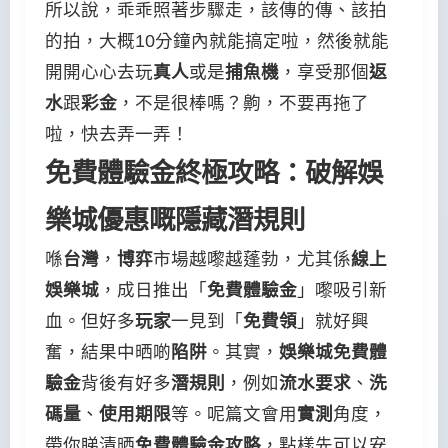
所以說，乖乖照著步驟走，該傳的傳、該拍
的拍，大概10分鐘內就能搞定啦，然後就能
開開心心去玩
真人
或是
捕魚機
，享受那個
返
水
跟
彩金
，不是很棒嗎？齁，不要再拖了
啦，快去弄一弄！
免費體驗金終極攻略：破解
娛
樂城
優惠嘅隱藏潛規則
喺
台灣
，
博弈
市場越嚟越蓬勃，尤其係
線上
娛樂城
，成日推出「
免費體驗金
」嚟吸引新
血。但好多
玩家
一見到「
免費領
」就好興
奮，結果中晒啲
陷阱
。其實，
娛樂城免費體
驗金
背後有好多
潛規則
，例如
流水要求
、
洗
碼量
、
使用期限
等。呢篇文會用
實測
角度，
帶你睇清晒
免費體驗金攻略
，點樣先可以安