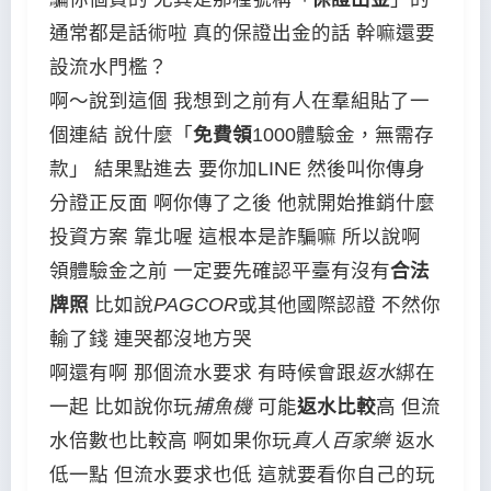
通常都是話術啦 真的保證出金的話 幹嘛還要
設流水門檻？
啊～說到這個 我想到之前有人在羣組貼了一
個連結 說什麼「
免費領
1000體驗金，無需存
款」 結果點進去 要你加LINE 然後叫你傳身
分證正反面 啊你傳了之後 他就開始推銷什麼
投資方案 靠北喔 這根本是詐騙嘛 所以說啊
領體驗金之前 一定要先確認平臺有沒有
合法
牌照
比如說
PAGCOR
或其他國際認證 不然你
輸了錢 連哭都沒地方哭
啊還有啊 那個流水要求 有時候會跟
返水
綁在
一起 比如說你玩
捕魚機
可能
返水
比較
高 但流
水倍數也比較高 啊如果你玩
真人百家樂
返水
低一點 但流水要求也低 這就要看你自己的玩