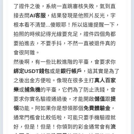
了證件之後，系統一直跳審核失敗，氣到直
接去問
AI客服
，結果發現是他照片反光，字
根本看不清楚...傻眼耶！所以這邊提醒一下，
拍照的時候記得光線要充足，證件四個角都
要拍進去，不要手抖，不然一直被退件真的
會很阿雜。
然後啊，有一些比較進階的平臺，會要求你
綁定USDT錢包
或是
銀行帳戶
，這其實是為了
之後出金方便啦。像現在很多主打
真人百家
樂
或
捕魚機
的平臺，它們為了防止洗錢，會
要求你實名驗證通過後，才能開啟
儲值
跟
提
領
功能。阿如果你是想領那個
免費體驗金
，
通常門檻會比較低啦，可能只要手機驗證就
好，但是！但是！你領到的彩金通常會有
流