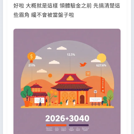
好啦 大概就是這樣 領體驗金之前 先搞清楚這
些眉角 纔不會被當盤子啦