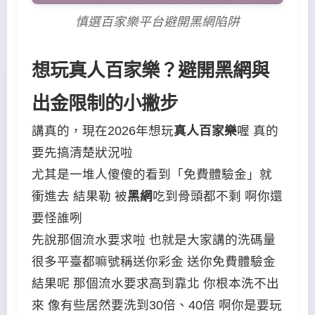
慎選百家樂平台避開黑網陷阱
想玩真人百家樂？避開黑網與
出金限制的小撇步
講真的，現在2026年想玩
真人百家樂
喔 真的
要先搞清楚狀況啦
尤其是一堆人傻傻的看到「免費體驗金」就
衝進去 結果勒 被
黑網
吃到骨頭都不剩 啊你還
要怪誰咧
先說那個流水要求啦 也就是大家講的洗碼量
很多平臺都嘛號稱送你彩金 送你免費體驗金
結果呢 那個流水要求高到靠北 你根本洗不出
來 像有些居然要洗到30倍、40倍 啊你是要玩