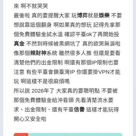
來 啊不就哭哭
最後啦 真的要提醒大家 玩
博弈
就是
娛樂
不要
想說靠這個翻身 啊如果真的想玩 記得先拿那
個免費體驗金試水溫 確認平臺ok了再開始投
真金
不然到時候被黑網坑了 真的欲哭無淚啦
像那個
辣財神
系統 雖然很多人推 但還是要看
清楚他們的出金限制 啊還有那個IP限制也要
注意 有些平臺會鎖臺灣IP 你還要掛VPN才能
玩 啊這樣不是很麻煩嗎
所以說 2026年了 大家真的要聰明點 不要被
那個免費體驗金給沖昏頭 先看清楚流水要
求、出金限制、還有平臺
信譽
這樣才能玩得
開心又安全啦