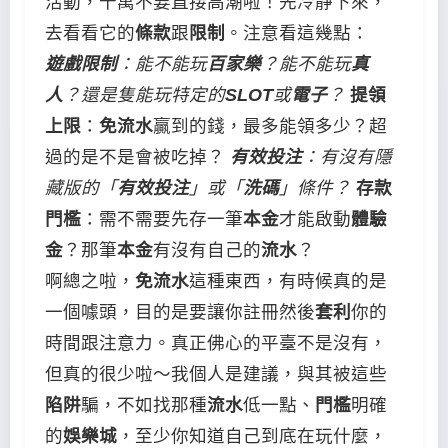
活動，千萬不要直接高潮啦！先冷靜下來，
去看看它的
條款
跟
限制
。注意看這幾點：
遊戲限制
：能不能玩
百家樂
？能不能玩
真
人
？還是隻能玩特定的
SLOT
或
電子
？
提領
上限
：
免流水
贏到的錢，最多能領多少？超
過的是不是會被吃掉？
有效投注
：有沒有隱
藏版的「
有效投注
」或「
洗碼
」條件？
存款
門檻
：需不需要先存一筆
本金
才能啟動
體驗
金
？那筆
本金
有沒有自己的
流水
？
啊總之啦，
免流水
這種東西，有時候真的是
一個噱頭，目的是要讓你註冊然後
套利
你的
時間跟注意力。真正佛心的平臺不是沒有，
但真的很少啦～我個人是建議，與其被這些
陷阱
騙，不如找那種
流水
低一點、
門檻
明確
的
娛樂城
，至少你知道自己到底在玩什麼，