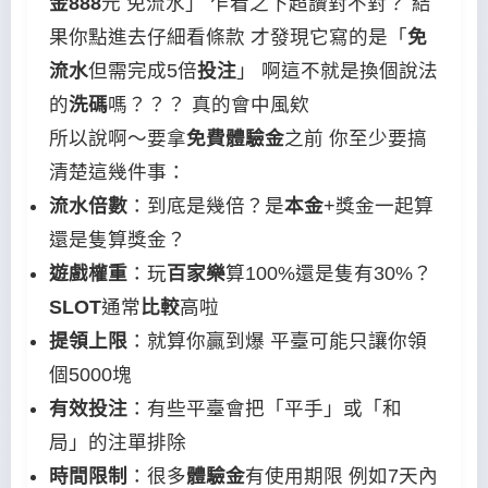
金888
元 免流水」 乍看之下超讚對不對？ 結
果你點進去仔細看條款 才發現它寫的是「
免
流水
但需完成5倍
投注
」 啊這不就是換個說法
的
洗碼
嗎？？？ 真的會中風欸
所以說啊～要拿
免費體驗金
之前 你至少要搞
清楚這幾件事：
流水倍數
：到底是幾倍？是
本金
+獎金一起算
還是隻算獎金？
遊戲權重
：玩
百家樂
算100%還是隻有30%？
SLOT
通常
比較
高啦
提領上限
：就算你贏到爆 平臺可能只讓你領
個5000塊
有效投注
：有些平臺會把「平手」或「和
局」的注單排除
時間限制
：很多
體驗金
有使用期限 例如7天內