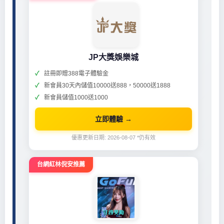
JP大獎娛樂城
註冊即贈388電子體驗金
新會員30天內儲值10000送888，50000送1888
新會員儲值1000送1000
立即體驗 →
優惠更新日期: 2026-08-07 *仍有效
台網紅林倪安推薦