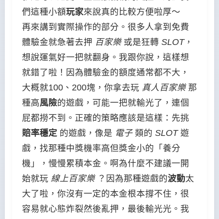
們這種小額
玩家
來說真的比較方便啦厚～
再來講到實際操作的部分。很多人拿到免費
體驗金就急著去押
百家樂
或是狂轉
SLOT
，
想說運氣好一把就翻身。我跟你說，這樣想
就錯了啦！因為體驗金的額度通常都不大，
大概就100、200塊，你拿去玩
真人百家樂
那
種高
風險
的遊戲，可能一把就輸光了，連個
屁都撈不到。正確的策略應該是這樣：先挑
賠率穩定
的遊戲，像是
電子
類的
SLOT
遊
戲，找那種中獎機率高但獎金小的「養分
機」，慢慢累積本金。啊為什麼不建議一開
始就玩
線上百家樂
？因為那種遊戲的
波動
太
大了啦，你沒有一定的本金根本撐不住，很
容易就心態炸裂然後亂押，最後輸光光。我